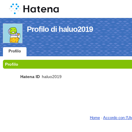
Profilo di haluo2019
Profilo
Profilo
Hatena ID
haluo2019
Home
-
Accordo con l'Ut