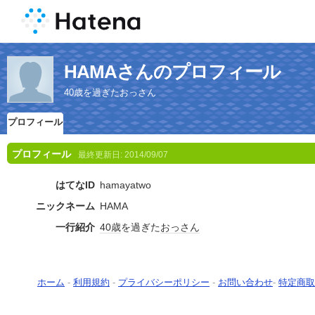
HAMAさんのプロフィール
40歳を過ぎたおっさん
プロフィール
プロフィール
最終更新日:
2014/09/07
はてなID
hamayatwo
ニックネーム
HAMA
一行紹介
40歳
を過ぎた
おっさん
ホーム
-
利用規約
-
プライバシーポリシー
-
お問い合わせ
-
特定商取