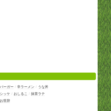
バーガー
/
辛ラーメン
/
うな丼
シッケ
/
おしるこ
/
抹茶ラテ
お世辞