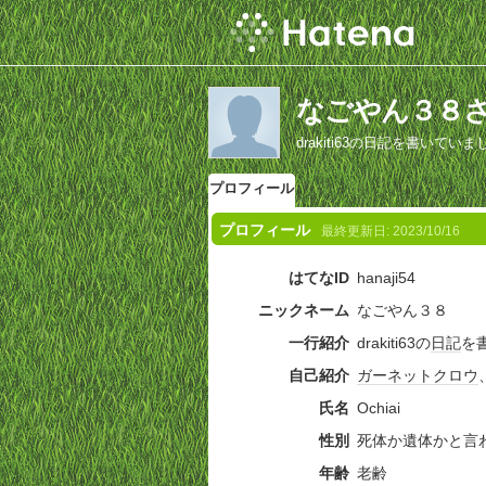
なごやん３８
drakiti63の日記を書いていま
プロフィール
プロフィール
最終更新日:
2023/10/16
はてなID
hanaji54
ニックネーム
なごやん３８
一行紹介
drakiti63の
日記
を
自己紹介
ガーネットクロウ
氏名
Ochiai
性別
死体か遺体かと言
年齢
老齢