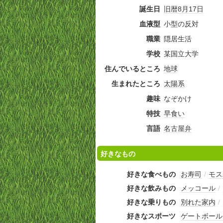
誕生日
旧暦
8月17日
血液型
小型の反対
職業
隠居生活
学校
某国立大学
住んでいるところ
地球
生まれたところ
太陽系
趣味
なぞかけ
特技
早食い
言語
名古屋弁
好きなもの
好きな食べもの
お寿司
/
モス
好きな飲みもの
メッコール
/
好きな乗りもの
別れた家内
/
好きなスポーツ
ゲートボール