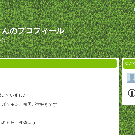
さんのプロフィール
した
なご
書いていました
、
ポケモン
、
韓国
が大好きです
われたら、死体ほう