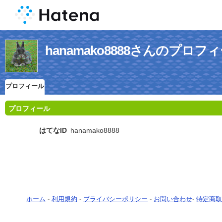
hanamako8888さんのプロフ
プロフィール
プロフィール
はてなID
hanamako8888
ホーム
-
利用規約
-
プライバシーポリシー
-
お問い合わせ
-
特定商取