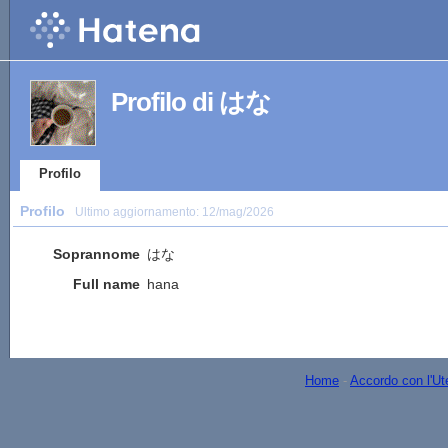
Profilo di はな
Profilo
Profilo
Ultimo aggiornamento:
12/mag/2026
Soprannome
はな
Full name
hana
Home
-
Accordo con l'Ut