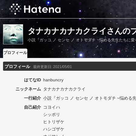
タナカナカナカクライさんの
小説『ガッコ ノ センセ ノ オトモダチ ~悩める先生たちに愛
プロフィール
プロフィール
最終更新日:
2021/05/01
はてなID
hanbuncry
ニックネーム
タナカナカナカクライ
一行紹介
小説
『ガッコ ノ センセ ノ オトモダチ ~悩める
自己紹介
コヨイハ
シッポリ
ヒトリザケ
ハシゴザケ