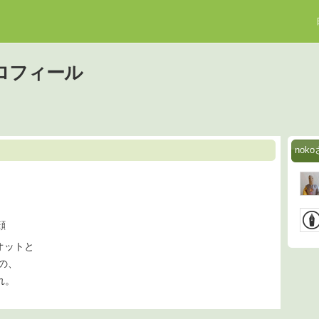
プロフィール
no
顔
、オットと
との、
れ。