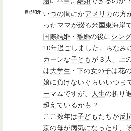
題
に本当に
結婚
できるのか
自己紹介
い
つの
間にか
アメリカ
の方
った
ママ
が綴る
米国
東海岸
国際結婚
・
離婚
の後に
シン
10
年過ご
しま
した。ちなみ
カ
ーンな
子ども
が３人。上
は
大学生
・下の
女の子
は花
娘に負けないぐらい
いつま
ー
マムですが、
人生
の折り
超えて
いるか
も？
ここ数年は
子ども
たちが
反
京
の母が
病気
になったり、