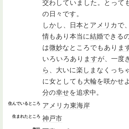
交わしていました。とって
の日々です。
しか
し、
日本
と
アメリカ
で
情
もあり本当に
結婚
できる
は
微妙
なところでもあり
ま
いろいろあり
ます
が、一度
ら
、大いに楽
しま
なくっち
に女としても
大輪
を咲かせ
分
の
幸せ
を追求中。
住んでいるところ
アメリカ
東海岸
生まれたところ
神戸市