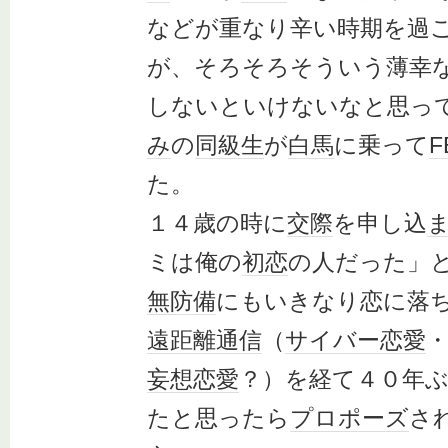
などが重なり辛い時期を過
が、そろそろそういう薄幸
しないといけないなと思っ
み
の
同級生
が
白馬
に乗って
F
た。
１４歳の時に
交際
を申し込
ミは俺の
初恋
の人だった」
無防備
にもいきなり恋に落
遠距離
通信
（
サイバー
恋愛
妄想
恋愛
？）を経て４０年
たと思ったら
プロポーズ
さ