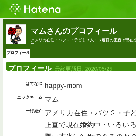
マムさんのプロフィール
アメリカ在住・バツ２・子ども３人・３度目の正直で現在
日
プロフィール
プロフィール
最終更新日:
2020/05/25
はてなID
happy-mom
ニックネーム
マム
一行紹介
アメリカ
在住・
バツ
２・
子
正直で
現在
婚約
中・いろい