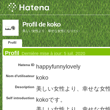
Profil de koko
美しい女性より、幸せな女性になりたい
Profil
Profil
Dernière mise à jour:
5 juil. 2020
Hatena ID
happyfunnylovely
Nom d'utilisateur
koko
Description
美しい女性より、幸せな女
Self introduction
kokoです。
美しい女性より、幸せな女