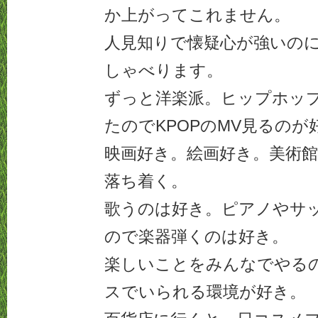
か上がってこれません。
人見知りで懐疑心が強いの
しゃべります。
ずっと洋楽派。ヒップホッ
たのでKPOPのMV見るのが
映画好き。絵画好き。美術
落ち着く。
歌うのは好き。ピアノやサ
ので楽器弾くのは好き。
楽しいことをみんなでやる
スでいられる環境が好き。