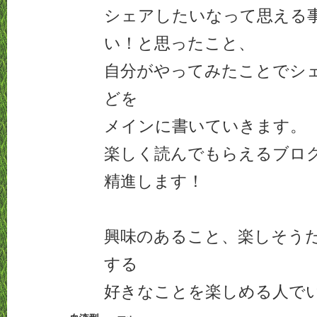
シェアしたいなって思える
い！と思ったこと、
自分がやってみたことでシ
どを
メインに書いていきます。
楽しく読んでもらえるブロ
精進します！
興味のあること、楽しそう
する
好きなことを楽しめる人で