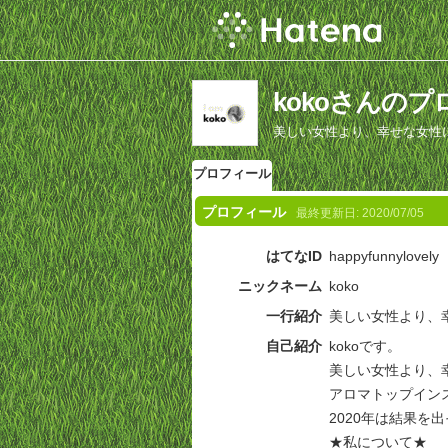
kokoさんの
美しい女性より、幸せな女性
プロフィール
プロフィール
最終更新日:
2020/07/05
はてなID
happyfunnylovely
ニックネーム
koko
一行紹介
美しい女性より、
自己紹介
kokoです。
美しい女性より、
アロマトップイン
2020年は結果
★私について★