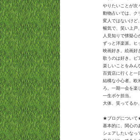
やりたいことが次
動物占いでは、ク
変人ではないけど
暢気で、笑い上戸
人見知りで懐疑心
ずっと洋楽派。ヒ
映画好き。絵画好
歌うのは好き。ピ
楽しいことをみん
百貨店に行くと一
結構な小心者。欧
ろ。一期一会を楽
一生ボケ担当。
大体、笑ってるか
★ブログについて
基本的に、関心の
シェアしたいなっ