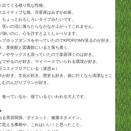
々出てくる移り気な性格。
リエイティブな狼。月星座はみずがめ座。
、ちょっとおもしろいタイプみたいです。
、笑いの沼に落ちたらなかなか上がってこれません。
が強いのに、心を許すとよくしゃべります。
ップホップダンスをやっていたのでKPOPのMV見るのが好き。
き。美術館と図書館にいると落ち着く。
アノやサックスも習っていたので楽器弾くのは好き。
なでやるのが好き。マイペースでいられる環境が好き。
日コスメフロアにいる（迷惑ｗ）
米が好き。文化が好き。歴史も好き。旅に行くなら清潔なとこ
しむのんびりプランが好き。
、食べているか、寝ているといわれる大人です。
★
ある美容関係、ダイエット、健康ネタメイン。
て思える事柄や、これはいい！と思ったこと、