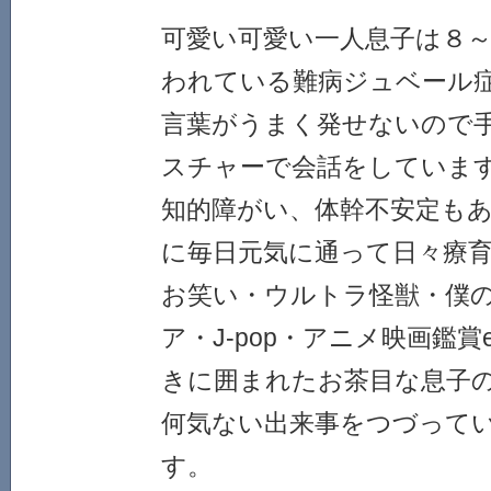
可愛い可愛い一人息子は８～
われている難病ジュベール
言葉がうまく発せないので
スチャーで会話をしていま
知的障がい、体幹不安定も
に毎日元気に通って日々療
お笑い・ウルトラ怪獣・僕
ア・J-pop・アニメ映画鑑賞
きに囲まれたお茶目な息子
何気ない出来事をつづって
す。