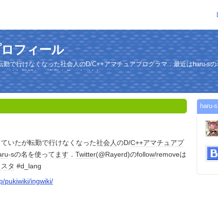
のプロフィール
勤で行けなくなった社会人のD/C++アマチュアプログラマ．最近はharu-s
ow/removeはお気軽に．棲息クラスタ #d_lang
har
っていたが転勤で行けなくなった
社会人
のD/
C++
アマチュア
プ
aru
-sの名を使って
ます
．
Twitter
(@Rayerd)のfollo
w/
removeは
ラスタ
#d_lang
jp/pukiwiki/ingwiki/