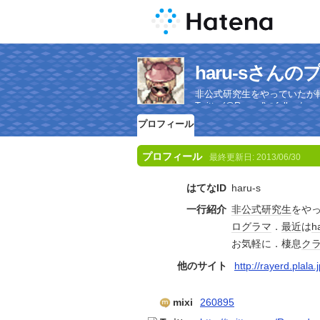
haru-sさん
非公式研究生をやっていたが転
Twitter(@Rayerd)のfoll
プロフィール
プロフィール
最終更新日:
2013/06/30
はてなID
haru-s
一行紹介
非公式
研究生
をや
ログラマ
．
最近
は
h
お気軽に．棲息
ク
他のサイト
http://rayerd.plala.
mixi
260895