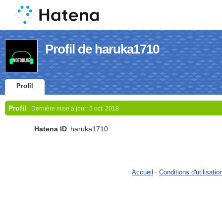
Profil de haruka1710
Profil
Profil
Dernière mise à jour:
5 oct. 2018
Hatena ID
haruka1710
Accueil
-
Conditions d'utilisatio