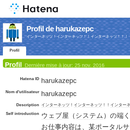
Profil de harukazepc
インターネッツ！インターネッツ！！インターネッツ！！！
Profil
Profil
Dernière mise à jour:
25 nov. 2016
Hatena ID
harukazepc
Nom d'utilisateur
harukazepc
Description
インターネッツ
！
インターネッツ
！！
インター
Self introduction
ウェブ
屋（
システム
）の端
お仕事
内容は、某
ポータルサ