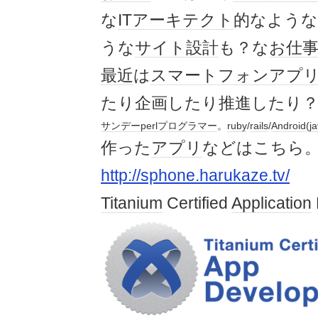
な
ITアーキテクト
的なような
うな
サイト
設計
も？な
お仕
最近
は
スマートフォン
アプ
たり企画したり推進したり
サンデー
perl
プログラマー
。
ruby
/
rails
/
Android
(
j
作った
アプリ
などはこちら
http://sphone.harukaze.tv/
Titanium
Certified
Application