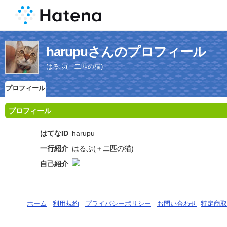
harupuさんのプロフィール
はるぷ(＋二匹の猫)
プロフィール
プロフィール
はてなID
harupu
一行紹介
はるぷ(＋二匹の猫)
自己紹介
ホーム
-
利用規約
-
プライバシーポリシー
-
お問い合わせ
-
特定商取