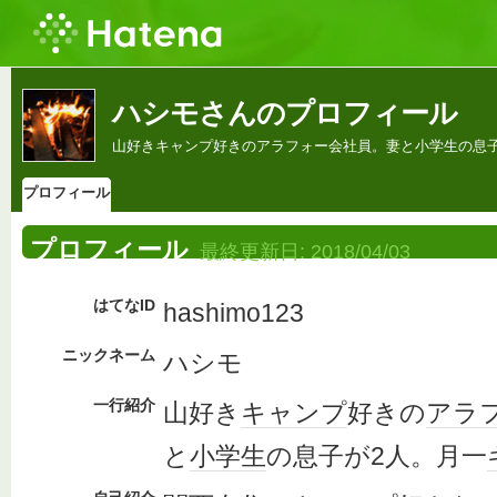
ハシモさんのプロフィール
山好きキャンプ好きのアラフォー会社員。妻と小学生の息
プロフィール
プロフィール
最終更新日:
2018/04/03
はてなID
hashimo123
ニックネーム
ハシモ
一行紹介
山好き
キャンプ
好きの
アラ
と
小学生
の息子が2人。月一