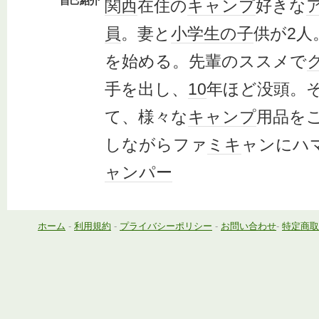
自己紹介
関西
在住の
キャンプ
好きな
員
。妻と
小学生
の子
供が2人
を始める。先輩のススメで
手を出し、
10
年ほど没頭。
て、様々な
キャンプ
用品を
しながらファ
ミキ
ャンにハ
ャンパー
ホーム
-
利用規約
-
プライバシーポリシー
-
お問い合わせ
-
特定商取