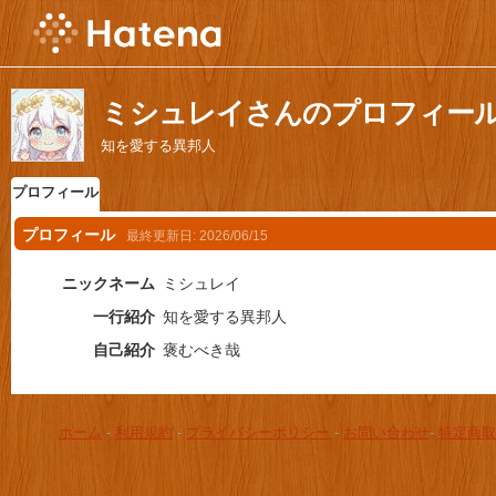
ミシュレイさんのプロフィー
知を愛する異邦人
プロフィール
プロフィール
最終更新日:
2026/06/15
ニックネーム
ミシュレイ
一行紹介
知を愛する異邦人
自己紹介
褒むべき哉
ホーム
-
利用規約
-
プライバシーポリシー
-
お問い合わせ
-
特定商取