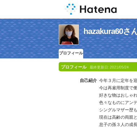
hazakura6
プロフィール
プロフィール
最終更新日:
2021/05/24
自己紹介
今年３月に定年を
今は再雇用制度で
好きな物はおしゃれ
色々なものにアン
シングルマザー歴も
現在は高齢の両親
息子の孫３人の成