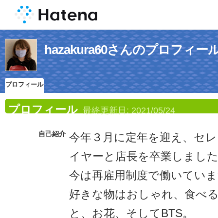
hazakura60さんのプロフィー
プロフィール
プロフィール
最終更新日:
2021/05/24
自己紹介
今年３月に定年を迎え、セ
イヤーと店長を卒業しまし
今は再雇用制度で働いていま
好きな物はおしゃれ、食べ
と、お花、そしてBTS。