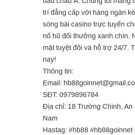
đầu châu Á. Chúng tôi mang đ
trí đẳng cấp với hàng ngàn kèo
sòng bài casino trực tuyến ch
nổ hũ đổi thưởng xanh chín. N
mật tuyệt đối và hỗ trợ 24/7
nay!
Thông tin:
Email: hb88goinnet@gmail.c
SĐT: 0979896784
Địa chỉ: 18 Trường Chinh, An
Nam
Hastag: #hb88 #hb88goinnet