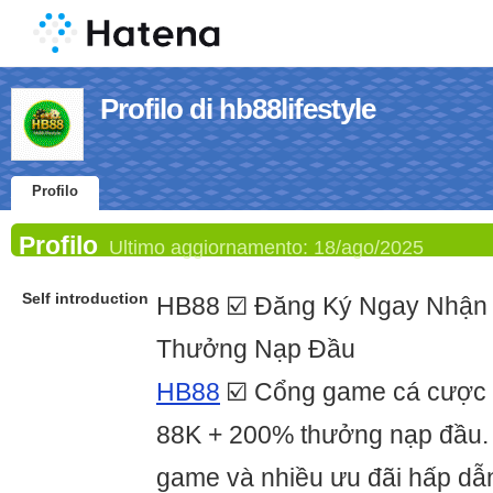
Profilo di hb88lifestyle
Profilo
Profilo
Ultimo aggiornamento:
18/ago/2025
Self introduction
HB88 ☑️ Đăng Ký Ngay Nhận
Thưởng Nạp Đầu
HB88
☑️ Cổng game cá cược u
88K + 200% thưởng nạp đầu.
game và nhiều ưu đãi hấp dẫn