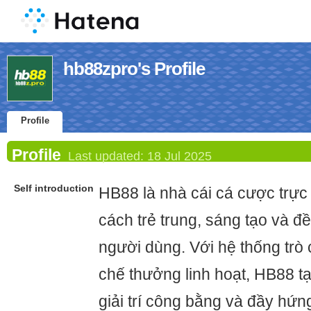
hb88zpro's Profile
Profile
Profile
Last updated:
18 Jul 2025
Self introduction
HB88 là nhà cái cá cược trự
cách trẻ trung, sáng tạo và đ
người dùng. Với hệ thống trò
chế thưởng linh hoạt, HB88 t
giải trí công bằng và đầy hứn