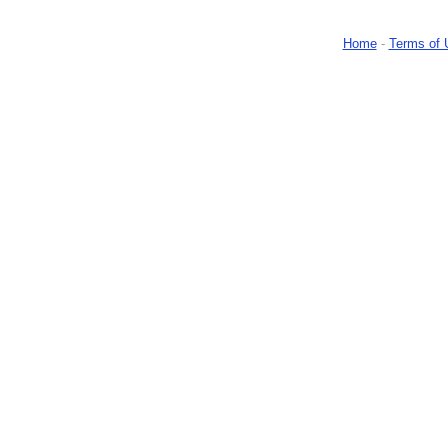
Home
-
Terms of 