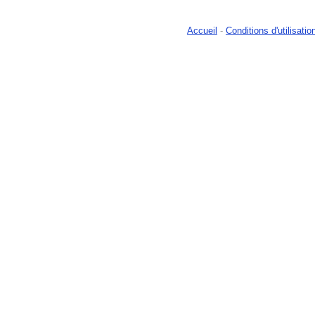
Accueil
-
Conditions d'utilisatio