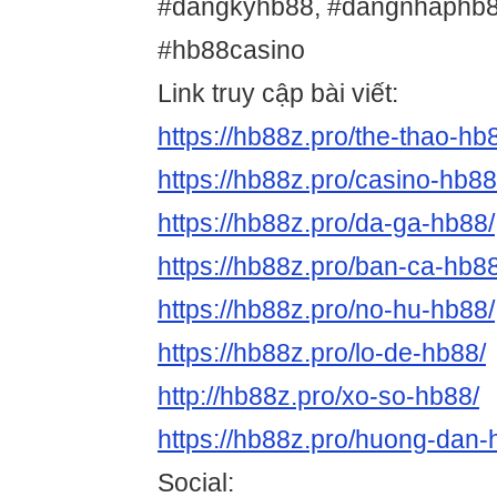
#dangkyhb88, #dangnhaphb8
#hb88casino
Link truy cập bài viết:
https://hb88z.pro/the-thao-hb
https://hb88z.pro/casino-hb88
https://hb88z.pro/da-ga-hb88/
https://hb88z.pro/ban-ca-hb88
https://hb88z.pro/no-hu-hb88/
https://hb88z.pro/lo-de-hb88/
http://hb88z.pro/xo-so-hb88/
https://hb88z.pro/huong-dan-
Social: