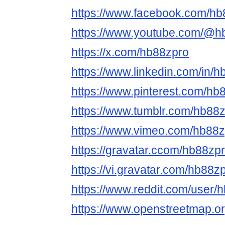
https://www.facebook.com/hb
https://www.youtube.com/@h
https://x.com/hb88zpro
https://www.linkedin.com/in/h
https://www.pinterest.com/hb
https://www.tumblr.com/hb88
https://www.vimeo.com/hb88z
https://gravatar.ccom/hb88zp
https://vi.gravatar.com/hb88z
https://www.reddit.com/user/
https://www.openstreetmap.o