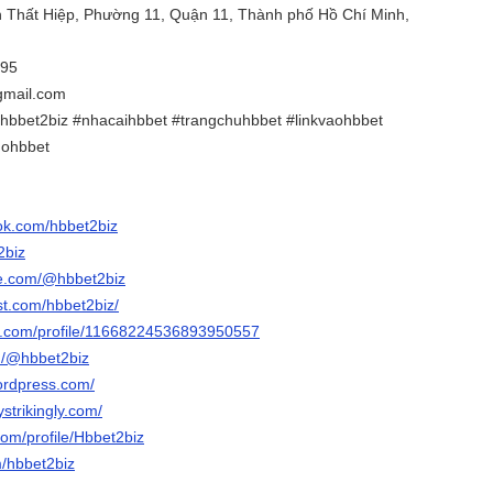
ôn Thất Hiệp, Phường 11, Quận 11, Thành phố Hồ Chí Minh,
895
gmail.com
hbbet2biz #nhacaihbbet #trangchuhbbet #linkvaohbbet
nohbbet
ok.com/hbbet2biz
2biz
be.com/@hbbet2biz
st.com/hbbet2biz/
er.com/profile/11668224536893950557
m/@hbbet2biz
wordpress.com/
strikingly.com/
com/profile/Hbbet2biz
m/hbbet2biz