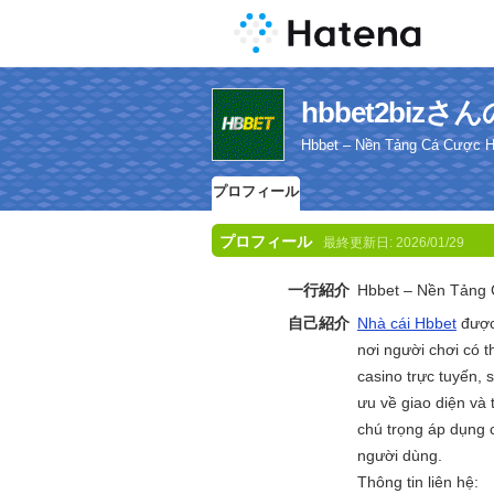
hbbet2biz
Hbbet – Nền Tảng Cá Cược H
プロフィール
プロフィール
最終更新日:
2026/01/29
一行紹介
Hbbet – Nền Tảng 
自己紹介
Nhà cái Hbbet
được
nơi người chơi có 
casino trực tuyến, s
ưu về giao diện và 
chú trọng áp dụng 
người dùng.
Thông tin liên hệ: