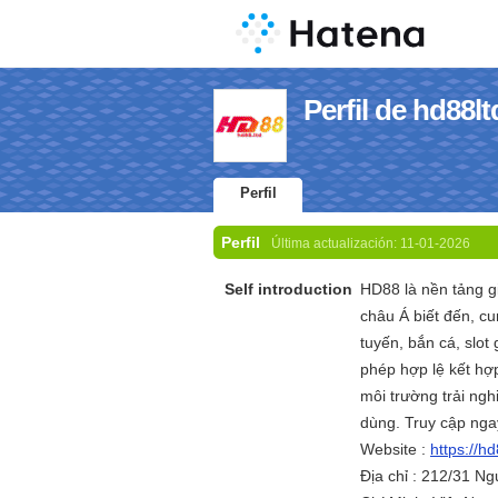
Perfil de hd88lt
Perfil
Perfil
Última actualización:
11-01-2026
Self introduction
HD88 là nền tảng gi
châu Á biết đến, cu
tuyến, bắn cá, slot
phép hợp lệ kết hợ
môi trường trải ng
dùng. Truy cập ngay
Website :
https://hd
Địa chỉ : 212/31 N