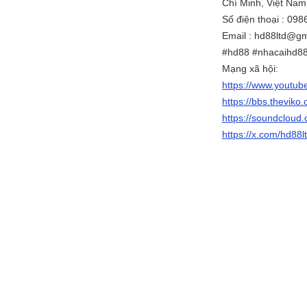
Chí Minh, Việt Nam
Số điện thoại : 09
Email : hd88ltd@g
#hd88 #nhacaihd88
Mạng xã hội:
https://www.youtu
https://bbs.thevi
https://soundcloud
https://x.com/hd88l