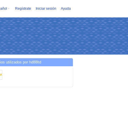
añol
Regístrate
Iniciar sesión
Ayuda
ios utilizados por hd88ltd