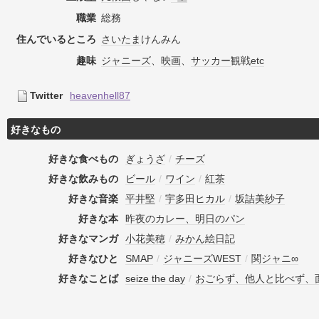
職業
総務
住んでいるところ
さいたま
けんみん
趣味
ジャニーズ
、
映画
、
サッカー
観戦
etc
Twitter
heavenhell87
好きなもの
好きな食べもの
ぎょうざ
/
チーズ
好きな飲みもの
ビール
/
ワイン
/
紅茶
好きな音楽
平井堅
/
宇多田ヒカル
/
坂詰美紗子
好きな本
昨夜のカレー、明日のパン
好きなマンガ
小花美穂
/
みかん絵日記
好きなひと
SMAP
/
ジャニーズWEST
/
関ジャニ∞
好きなことば
seize the day
/
おごらず、他人と比べず、