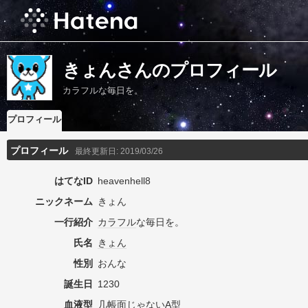
きょんさんのプロフィール
カラフルな毎日を。
プロフィール
プロフィール
最終更新日:
2019/03/26
はてなID
heavenhell8
ニックネーム
きょん
一行紹介
カラフル
な毎日を。
氏名
きょん
性別
おんな
誕生日
1230
血液型
几帳面
じゃない
A型