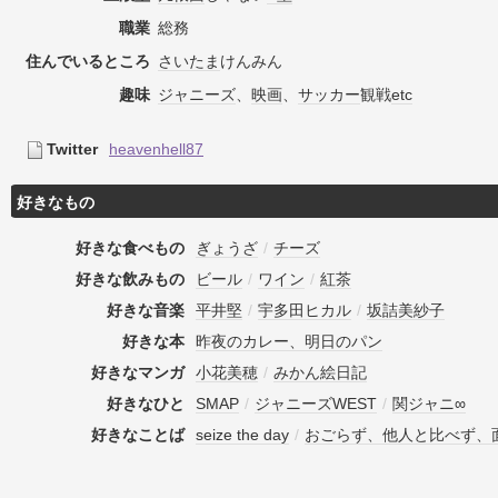
職業
総務
住んでいるところ
さいたま
けんみん
趣味
ジャニーズ
、
映画
、
サッカー
観戦
etc
Twitter
heavenhell87
好きなもの
好きな食べもの
ぎょうざ
/
チーズ
好きな飲みもの
ビール
/
ワイン
/
紅茶
好きな音楽
平井堅
/
宇多田ヒカル
/
坂詰美紗子
好きな本
昨夜のカレー、明日のパン
好きなマンガ
小花美穂
/
みかん絵日記
好きなひと
SMAP
/
ジャニーズWEST
/
関ジャニ∞
好きなことば
seize the day
/
おごらず、他人と比べず、