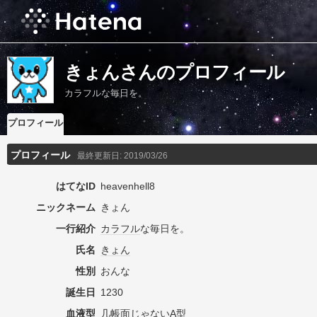
きょんさんのプロフィール
カラフルな毎日を。
プロフィール
プロフィール
最終更新日:
2019/03/26
はてなID
heavenhell8
ニックネーム
きょん
一行紹介
カラフル
な毎日を。
氏名
きょん
性別
おんな
誕生日
1230
血液型
几帳面
じゃない
A型