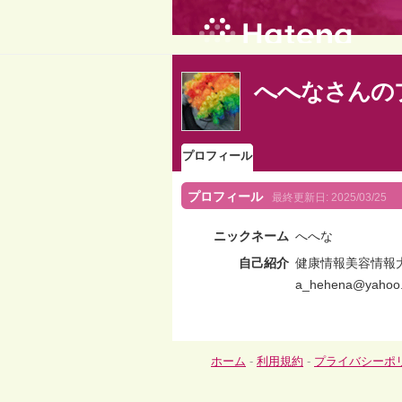
へへなさんの
プロフィール
プロフィール
最終更新日:
2025/03/25
ニックネーム
へへな
自己紹介
健康情報美容情報
a_hehena@yahoo.
ホーム
-
利用規約
-
プライバシーポ