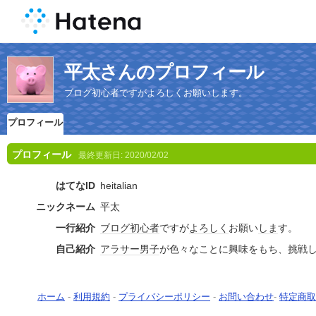
平太さんのプロフィール
ブログ初心者ですがよろしくお願いします。
プロフィール
プロフィール
最終更新日:
2020/02/02
はてなID
heitalian
ニックネーム
平太
一行紹介
ブログ
初心者
ですが
よろしく
お願い
しま
す。
自己紹介
アラサー
男子
が色々なことに興味をもち、挑戦
ホーム
-
利用規約
-
プライバシーポリシー
-
お問い合わせ
-
特定商取