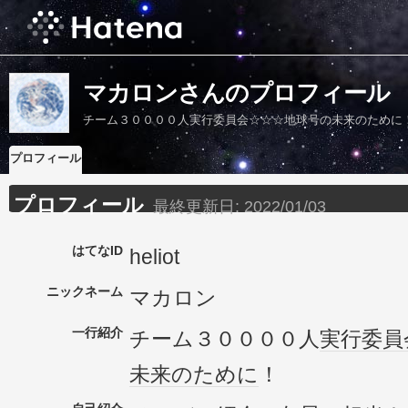
マカロンさんのプロフィール
チーム３００００人実行委員会☆☆☆地球号の未来のために
プロフィール
プロフィール
最終更新日:
2022/01/03
はてなID
heliot
ニックネーム
マカロン
一行紹介
チーム３００００人
実行委員
未来のために
！