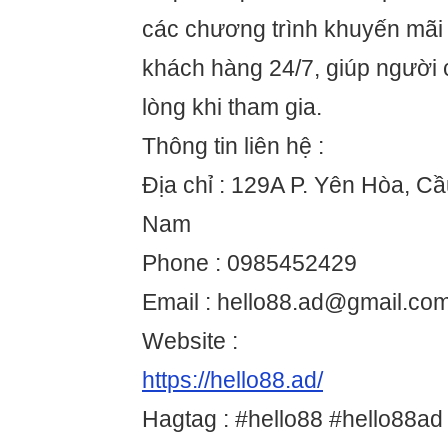
các chương trình khuyến mãi 
khách hàng 24/7, giúp người 
lòng khi tham gia.
Thông tin liên hệ :
Địa chỉ : 129A P. Yên Hòa, Cầ
Nam
Phone : 0985452429
Email : hello88.ad@gmail.co
Website :
https://hello88.ad/
Hagtag : #hello88 #hello88ad