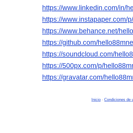
https://www.linkedin.com/in/h
https://www.instapaper.com/p
https://www.behance.net/hel
https://github.com/hello88mne
https://soundcloud.com/hello
https://500px.com/p/hello88m
https://gravatar.com/hello88m
Inicio
-
Condiciones de 