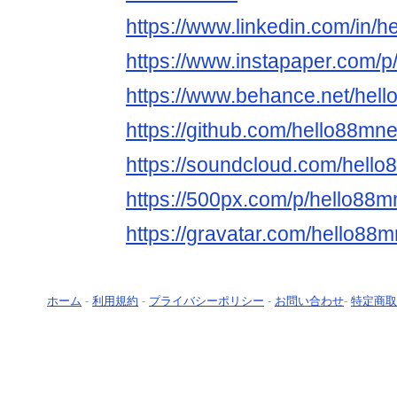
https://www.linkedin.com/in/h
https://www.instapaper.com/p
https://www.behance.net/hel
https://github.com/hello88mne
https://soundcloud.com/hello
https://500px.com/p/hello88m
https://gravatar.com/hello88m
ホーム
-
利用規約
-
プライバシーポリシー
-
お問い合わせ
-
特定商取