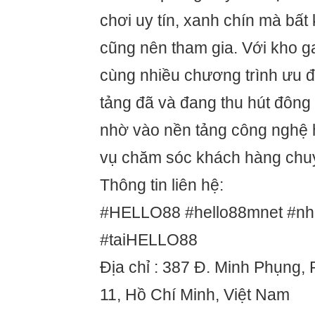
chơi uy tín, xanh chín mà bất
cũng nên tham gia. Với kho ga
cùng nhiều chương trình ưu đ
tảng đã và đang thu hút đông
nhờ vào nền tảng công nghệ h
vụ chăm sóc khách hàng chu
Thông tin liên hệ:
#HELLO88 #hello88mnet #n
#taiHELLO88
Địa chỉ : 387 Đ. Minh Phụng
11, Hồ Chí Minh, Việt Nam