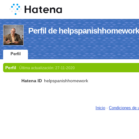
Perfil de helpspanishhomewor
Perfil
Perfil
Última actualización:
27-11-2020
Hatena ID
helpspanishhomework
Inicio
-
Condiciones de 