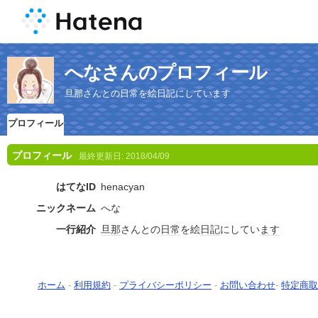
へなさんのプロフィール
旦那さんとの日常を絵日記にしています
プロフィール
プロフィール
最終更新日:
2018/04/09
はてなID
henacyan
ニックネーム
へな
一行紹介
旦那
さんとの
日常
を絵
日記
にしてい
ます
ホーム
-
利用規約
-
プライバシーポリシー
-
お問い合わせ
-
特定商取