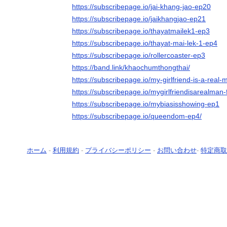
https://subscribepage.io/jai-khang-jao-ep20
https://subscribepage.io/jaikhangjao-ep21
https://subscribepage.io/thayatmailek1-ep3
https://subscribepage.io/thayat-mai-lek-1-ep4
https://subscribepage.io/rollercoaster-ep3
https://band.link/khaochumthongthai/
https://subscribepage.io/my-girlfriend-is-a-real
https://subscribepage.io/mygirlfriendisarealman-f
https://subscribepage.io/mybiasisshowing-ep1
https://subscribepage.io/queendom-ep4/
ホーム
-
利用規約
-
プライバシーポリシー
-
お問い合わせ
-
特定商取