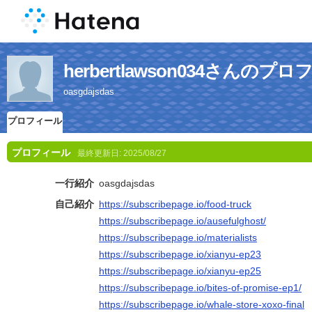
herbertlawson034さんのプ
oasgdajsdas
プロフィール
プロフィール
最終更新日:
2025/08/27
一行紹介
oasgdajsdas
自己紹介
https://subscribepage.io/food-truck
https://subscribepage.io/ausefulghost/
https://subscribepage.io/materialists
https://subscribepage.io/xianyu-ep23
https://subscribepage.io/xianyu-ep25
https://subscribepage.io/bites-of-promise-ep1/
https://subscribepage.io/whale-store-xoxo-final