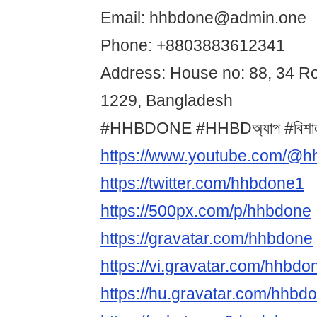
Email: hhbdone@admin.one
Phone: +8803883612341
Address: House no: 88, 34 R
1229, Bangladesh
#HHBDONE #HHBDঅ্যাপ #বিশালঅফা
https://www.youtube.com/@
https://twitter.com/hhbdone1
https://500px.com/p/hhbdone
https://gravatar.com/hhbdone
https://vi.gravatar.com/hhbdo
https://hu.gravatar.com/hhbd