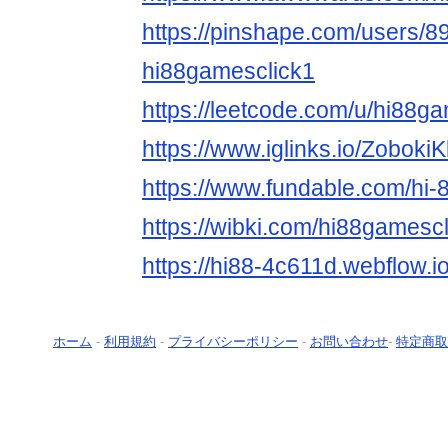
https://pinshape.com/users/8
hi88gamesclick1
https://leetcode.com/u/hi88ga
https://www.iglinks.io/Zoboki
https://www.fundable.com/hi-
https://wibki.com/hi88gamescl
https://hi88-4c611d.webflow.io
ホーム
-
利用規約
-
プライバシーポリシー
-
お問い合わせ
-
特定商取