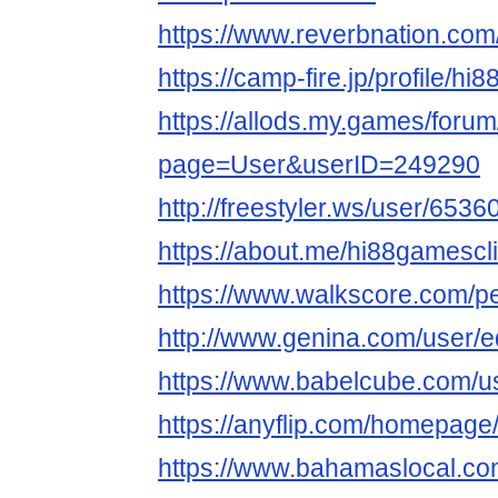
https://www.reverbnation.com
https://camp-fire.jp/profile/h
https://allods.my.games/foru
page=User&userID=249290
http://freestyler.ws/user/653
https://about.me/hi88gamescl
https://www.walkscore.com/
http://www.genina.com/user/
https://www.babelcube.com/us
https://anyflip.com/homepag
https://www.bahamaslocal.com