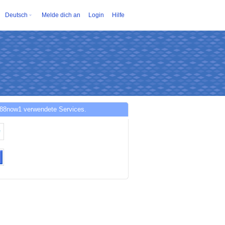
Deutsch
Melde dich an
Login
Hilfe
i88now1 verwendete Services.