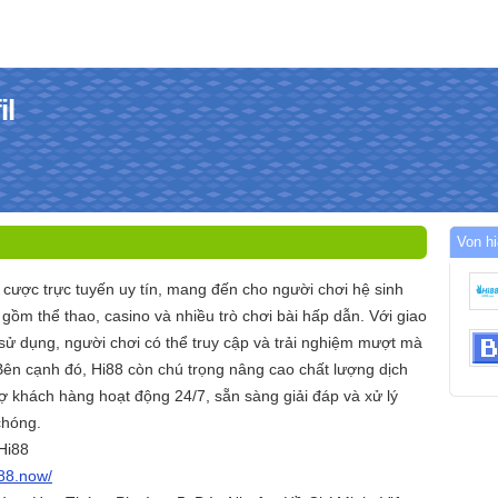
il
Von h
 cược trực tuyến uy tín, mang đến cho người chơi hệ sinh
g gồm thể thao, casino và nhiều trò chơi bài hấp dẫn. Với giao
 sử dụng, người chơi có thể truy cập và trải nghiệm mượt mà
. Bên cạnh đó, Hi88 còn chú trọng nâng cao chất lượng dịch
rợ khách hàng hoạt động 24/7, sẵn sàng giải đáp và xử lý
chóng.
Hi88
888.now/