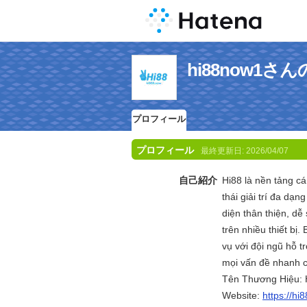
hi88now1
プロフィール
プロフィール
最終更新日:
2026/04/07
自己紹介
Hi88 là nền tảng cá
thái giải trí đa dạn
diện thân thiện, dễ
trên nhiều thiết bị
vụ với đội ngũ hỗ t
mọi vấn đề nhanh 
Tên Thương Hiệu: 
Website:
https://hi