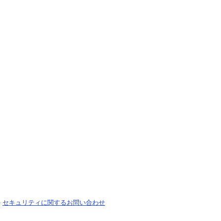
-
セキュリティに関するお問い合わせ