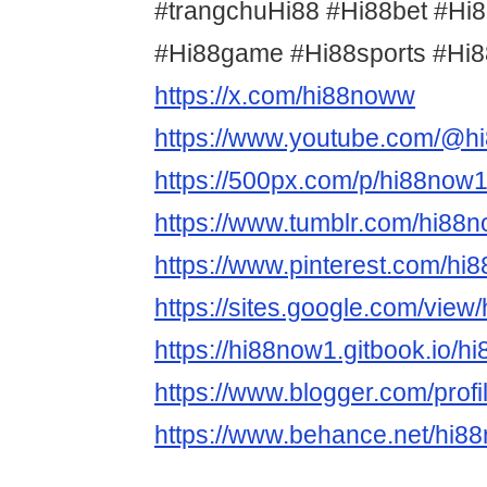
#trangchuHi88 #Hi88bet #Hi
#Hi88game #Hi88sports #Hi
https://x.com/hi88noww
https://www.youtube.com/@h
https://500px.com/p/hi88now
https://www.tumblr.com/hi88
https://www.pinterest.com/hi
https://sites.google.com/view
https://hi88now1.gitbook.io/h
https://www.blogger.com/pro
https://www.behance.net/hi8