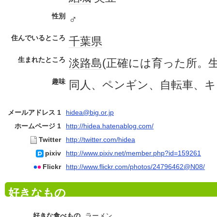
性別
♂
住んでいるところ
千葉県
生まれたところ
淡路島
(正確には育った所。
趣味
同人、ペンギン、自転車、キ
メールアドレス 1
hidea@big.or.jp
ホームページ 1
http://hidea.hatenablog.com/
Twitter
http://twitter.com/hidea
pixiv
http://www.pixiv.net/member.php?id=159261
Flickr
http://www.flickr.com/photos/24796462@N08/
好きなもの
好きな食べもの
ラーメン