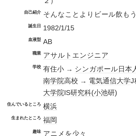
２）
自己紹介
そんなことよりビール飲も
誕生日
1982/1/15
血液型
AB
職業
アサルト
エンジニア
学校
有住小 →
シンガポール
日本
南学院
高校 →
電気通信大学
J
大学院
IS
研究科
(
小池
研)
住んでいるところ
横浜
生まれたところ
福岡
趣味
アニメ
を少々