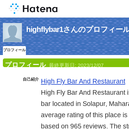
highflybar1さんのプロフィー
プロフィール
プロフィール
最終更新日:
2023/12/07
自己紹介
High Fly Bar And Restaurant
High Fly Bar And Restaurant i
bar located in Solapur, Mahar
average rating of this place is
based on 965 reviews. The str