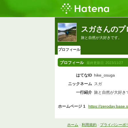
スガさんのプ
旅と自然が大好きです。
プロフィール
プロフィール
最終更新日:
2023/11/27
はてなID
hike_osuga
ニックネーム
スガ
一行紹介
旅と自然が大好き
ホームページ 1
https://zeroday.base.
ホーム
-
利用規約
-
プライバシーポ