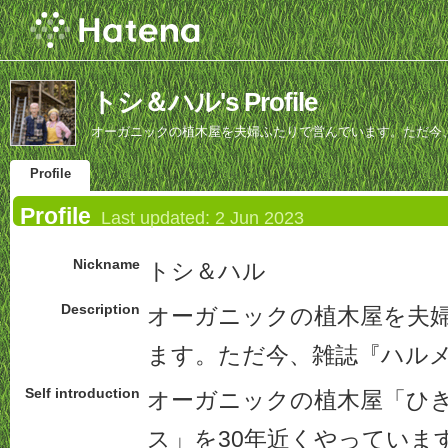
トシ＆ハル's Profile
オーガニックの植木屋を夫婦ふたりで営んでいます。ただ今
Profile
Profile
Last updated:
2 Jun 2023
Nickname
トシ＆ハル
Description
オーガニックの植木屋を夫
ます。ただ今、雑誌『ハル
Self introduction
オーガニックの植木屋「ひ
ス」を30年近くやっていま