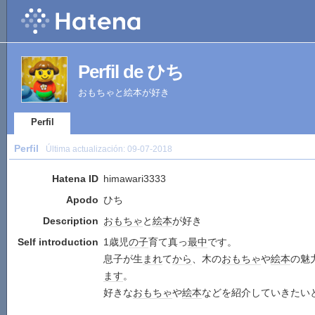
Perfil de ひち
おもちゃと絵本が好き
Perfil
Perfil
Última actualización:
09-07-2018
Hatena ID
himawari3333
Apodo
ひち
Description
おもちゃ
と
絵本
が好き
Self introduction
1歳児
の子
育て真っ
最中
です。
息子が生
まれ
て
から
、木の
おもちゃ
や
絵本
の魅
ます
。
好きな
おもちゃ
や
絵本
などを紹介していきたい