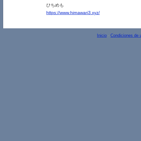
ひちめも
https://www.himawari3.xyz/
Inicio
-
Condiciones de 