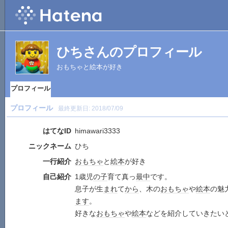
ひちさんのプロフィール
おもちゃと絵本が好き
プロフィール
プロフィール
最終更新日:
2018/07/09
はてなID
himawari3333
ニックネーム
ひち
一行紹介
おもちゃ
と
絵本
が好き
自己紹介
1歳児
の子
育て真っ
最中
です。
息子が生
まれ
て
から
、木の
おもちゃ
や
絵本
の魅
ます
。
好きな
おもちゃ
や
絵本
などを紹介していきたい