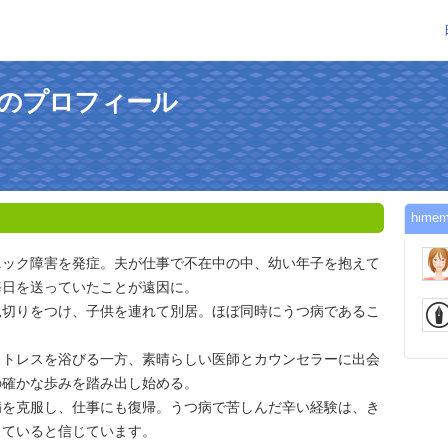
さんのプロフィール
him
ニック障害を発症。夫が仕事で不在中の中、幼い年子を抱えて
毎日を送っていたことが遠因に。
見切りをつけ、子供を連れて別居。ほぼ同時にうつ病であるこ
ストレスを浴びる一方、素晴らしい医師とカウンセラーに出会
の確かな歩みを踏み出し始める。
病を克服し、仕事にも復帰。うつ病で苦しんだ辛い経験は、き
っていると信じています。