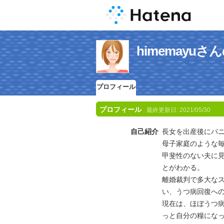
himemayu
プロフィール
プロフィール
最終更新日:
2021/05/30
自己紹介
長女を出産後にパ
母子家庭のような
甲斐性のない夫に
とがわかる。
離婚裁判で多大な
い、うつ病回復へ
現在は、ほぼうつ
っと自分の糧にな